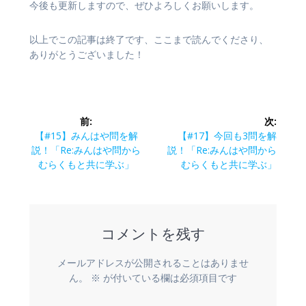
今後も更新しますので、ぜひよろしくお願いします。
以上でこの記事は終了です、ここまで読んでくださり、
ありがとうございました！
投
前:
次:
稿
前
次
【#15】みんはや問を解
【#17】今回も3問を解
の
の
説！「Re:みんはや問から
説！「Re:みんはや問から
ナ
投
投
むらくもと共に学ぶ」
むらくもと共に学ぶ」
稿:
稿:
ビ
ゲ
コメントを残す
ー
メールアドレスが公開されることはありませ
シ
ん。
※
が付いている欄は必須項目です