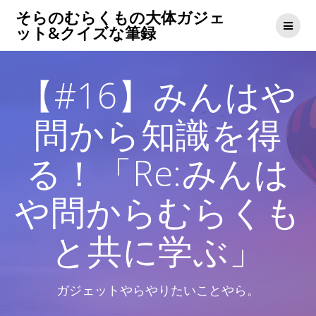
コ
そらのむらくもの大体ガジェ
ン
ット&クイズな筆録
テ
ン
ツ
【#16】みんはや
へ
ス
キ
問から知識を得
ッ
プ
る！「Re:みんは
や問からむらくも
と共に学ぶ」
ガジェットやらやりたいことやら。