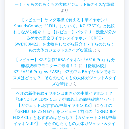
ー！ - そらのむらくもの大体ガジェット&クイズな筆録
より
【レビュー】ヤマダ電機で買える中華イヤホン！
SoundsGoodの『SE01』について、KZ『ZSTX』と比較
もしながら紹介！
に
【レビュー】バッテリー残量が分か
るゲオの完全ワイヤレスイヤホン「GRFD-
SWE100M22」を比較をしながら紹介！ - そらのむらく
もの大体ガジェット&クイズな筆録
より
【レビュー】KZの新作16BAイヤホン『AS16 Pro』は分
離感抜群でモニターに最適！？
に
【徹底比較】
KZ『AS16 Pro』vs『ASF』 KZのフルBAイヤホンでオス
スメはどっち？ - そらのむらくもの大体ガジェット&クイ
ズな筆録
より
ゲオの新作有線イヤホンはまさかの中華イヤホン！？
『GRND-IEP EDXP CL』が想像以上の価格破壊だった！
【ガジェット,おすすめ,中華イヤホン,KZ】
に
ゲオの
『GRND-IEP ZSN GY』をレビュー！前回の『GRND-IEP
EDXP CL』とおすすめはどっち？【ガジェット,GEO,中華
イヤホン,KZ】 - そらのむらくもの大体ガジェット&クイ