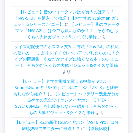
【レビュー】昔のウォークマンは今買うのはアリ？
『NW-S13』を購入して検証！【おすすめ,Walkman,ガジ
ェット,Sシリーズ,ソニー】
に
【レビュー】昔のウォーク
マン『NW-A25』は今でも買いなのか！？ - そらのむら
くもの大体ガジェット&クイズな筆録
より
クイズ宅配便でのオススメ支払い方法「PayPal」の私流
の使い方！
に
よりクイズでレベルアップしたい方に！ク
イズの問題集「あなたがクイズに強くなる本」のレビュ
ー！ - そらのむらくもの大体ガジェット&クイズな筆録
より
【レビュー】ヤマダ電機で買える中華イヤホン！
SoundsGoodの『SE01』について、KZ『ZSTX』と比較
もしながら紹介！
に
【レビュー】バッテリー残量が分か
るゲオの完全ワイヤレスイヤホン「GRFD-
SWE100M22」を比較をしながら紹介！ - そらのむらく
もの大体ガジェット&クイズな筆録
より
【レビュー】KZの新作16BAイヤホン『AS16 Pro』は分
離感抜群でモニターに最適！？
に
【徹底比較】