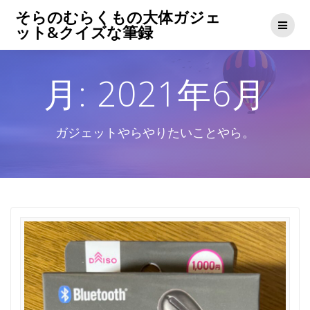
コ
そらのむらくもの大体ガジェ
ン
ット&クイズな筆録
テ
ン
ツ
月:
2021年6月
へ
ス
キ
ッ
ガジェットやらやりたいことやら。
プ