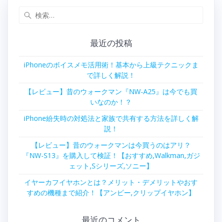
ジ
ジ
ジ
ビ
検
索:
ゲ
最近の投稿
ー
iPhoneのボイスメモ活用術！基本から上級テクニックま
シ
で詳しく解説！
ョ
【レビュー】昔のウォークマン『NW-A25』は今でも買
いなのか！？
ン
iPhone紛失時の対処法と家族で共有する方法を詳しく解
説！
【レビュー】昔のウォークマンは今買うのはアリ？
『NW-S13』を購入して検証！【おすすめ,Walkman,ガジ
ェット,Sシリーズ,ソニー】
イヤーカフイヤホンとは？メリット・デメリットやおす
すめの機種まで紹介！【アンビー,クリップイヤホン】
最近のコメント