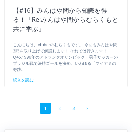
【#16】みんはや問から知識を得
る！「Re:みんはや問からむらくもと
共に学ぶ」
こんにちは、Vtuberのむらくもです。 今回もみんはや問
3問を取り上げて解説します！ それでは行きます！
Q46.1996年のアトランタオリンピック・男子サッカーの
ブラジル戦で決勝ゴールを決め、いわゆる「マイアミの
奇跡…
続きを読む
投
固
固
固
1
2
3
稿
定
定
定
ペ
ペ
ペ
ナ
ー
ー
ー