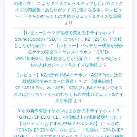
の使い方！
に
よりクイズでレベルアップしたい方に！ク
イズの問題集「あなたがクイズに強くなる本」のレビュ
ー！ - そらのむらくもの大体ガジェット&クイズな筆録
より
【レビュー】ヤマダ電機で買える中華イヤホン！
SoundsGoodの『SE01』について、KZ『ZSTX』と比較
もしながら紹介！
に
【レビュー】バッテリー残量が分か
るゲオの完全ワイヤレスイヤホン「GRFD-
SWE100M22」を比較をしながら紹介！ - そらのむらく
もの大体ガジェット&クイズな筆録
より
【レビュー】KZの新作16BAイヤホン『AS16 Pro』は分
離感抜群でモニターに最適！？
に
【徹底比較】
KZ『AS16 Pro』vs『ASF』 KZのフルBAイヤホンでオス
スメはどっち？ - そらのむらくもの大体ガジェット&クイ
ズな筆録
より
ゲオの新作有線イヤホンはまさかの中華イヤホン！？
『GRND-IEP EDXP CL』が想像以上の価格破壊だった！
【ガジェット,おすすめ,中華イヤホン,KZ】
に
ゲオの
『GRND-IEP ZSN GY』をレビュー！前回の『GRND-IEP
EDXP CL』とおすすめはどっち？【ガジェット,GEO,中華