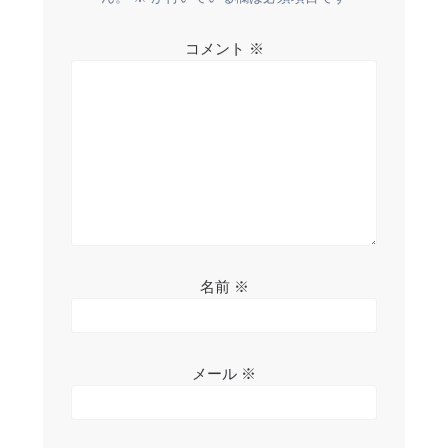
ョ
コメント
※
ン
名前
※
メール
※