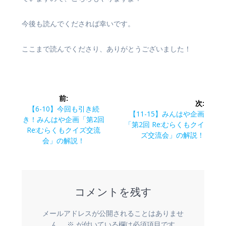
今後も読んでくだされば幸いです。
ここまで読んでくださり、ありがとうございました！
投
前:
次:
稿
前
【6-10】今回も引き続
次
【11-15】みんはや企画
の
き！みんはや企画「第2回
の
「第2回 Re:むらくもクイ
ナ
投
Re:むらくもクイズ交流
投
ズ交流会」の解説！
稿:
会」の解説！
稿:
ビ
ゲ
コメントを残す
ー
シ
メールアドレスが公開されることはありませ
ん。
※
が付いている欄は必須項目です