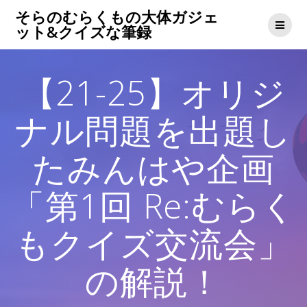
コ
そらのむらくもの大体ガジェ
ン
ット&クイズな筆録
テ
ン
ツ
【21-25】オリジ
へ
ス
キ
ナル問題を出題し
ッ
プ
たみんはや企画
「第1回 Re:むらく
もクイズ交流会」
の解説！